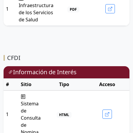
Infraestructura
1
PDF
de los Servicios
de Salud
CFDI
Información de Interés
#
Sitio
Tipo
Acceso
Sistema
de
1
HTML
Consulta
de
Nomina