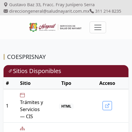
Gustavo Baz 33, Fracc. Fray Junípero Serra
direcciongeneral@saludnayarit.com.mx
311 214 8235
COESPRISNAY
Sitios Disponibles
#
Sitio
Tipo
Acceso
Trámites y
1
HTML
Servicios
— CIS