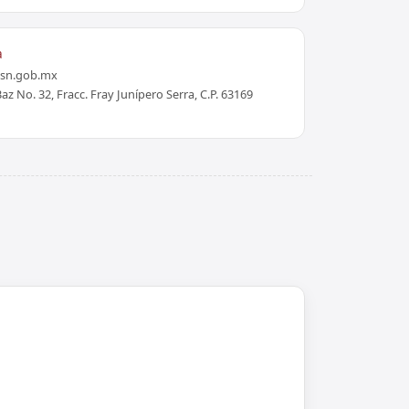
a
ssn.gob.mx
z No. 32, Fracc. Fray Junípero Serra, C.P. 63169