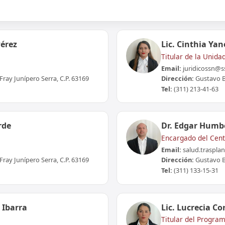
Pérez
Lic. Cinthia Ya
Titular de la Unida
Email:
juridicossn@
Fray Junípero Serra, C.P. 63169
Dirección:
Gustavo Ba
Tel:
(311) 213-41-63
rde
Dr. Edgar Humb
a
Encargado del Centr
Email:
salud.traspla
Fray Junípero Serra, C.P. 63169
Dirección:
Gustavo Ba
Tel:
(311) 133-15-31
 Ibarra
Lic. Lucrecia Co
Titular del Progra