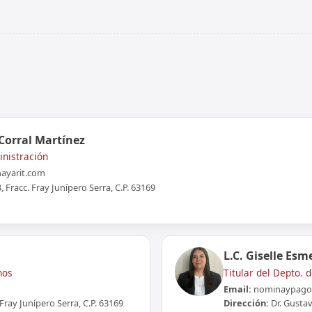
Corral Martínez
inistración
nayarit.com
 Fracc. Fray Junípero Serra, C.P. 63169
L.C. Giselle Esm
nos
Titular del Depto.
Email:
nominaypago
Fray Junípero Serra, C.P. 63169
Dirección:
Dr. Gustav