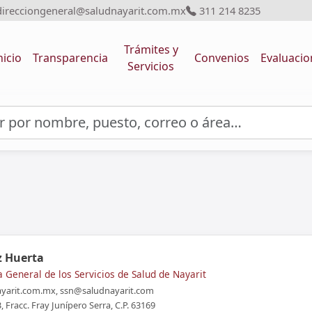
irecciongeneral@saludnayarit.com.mx
311 214 8235
Trámites y
nicio
Transparencia
Convenios
Evaluacio
Servicios
z Huerta
a General de los Servicios de Salud de Nayarit
yarit.com.mx, ssn@saludnayarit.com
 Fracc. Fray Junípero Serra, C.P. 63169