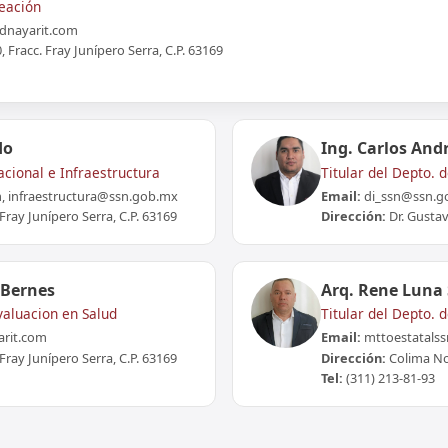
neación
dnayarit.com
 Fracc. Fray Junípero Serra, C.P. 63169
do
Ing. Carlos And
acional e Infraestructura
Titular del Depto. 
, infraestructura@ssn.gob.mx
Email:
di_ssn@ssn.g
Fray Junípero Serra, C.P. 63169
Dirección:
Dr. Gustav
 Bernes
Arq. Rene Luna
valuacion en Salud
Titular del Depto.
arit.com
Email:
mttoestatals
Fray Junípero Serra, C.P. 63169
Dirección:
Colima No.
Tel:
(311) 213-81-93