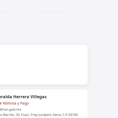
eralda Herrera Villegas
 de Nómina y Pago
@ssn.gob.mx
o Baz No. 33, Fracc. Fray Junípero Serra, C.P. 63169