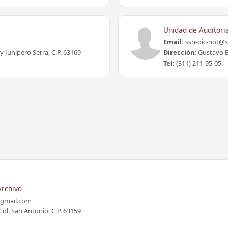
Unidad de Auditori
Email:
ssn-oic-not@
y Junípero Serra, C.P. 63169
Dirección:
Gustavo Ba
Tel:
(311) 211-95-05
Archivo
gmail.com
Col. San Antonio, C.P. 63159