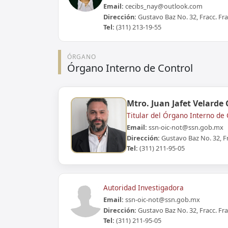
Email:
cecibs_nay@outlook.com
Dirección:
Gustavo Baz No. 32, Fracc. Fra
Tel:
(311) 213-19-55
ÓRGANO
Órgano Interno de Control
Mtro. Juan Jafet Velarde
Titular del Órgano Interno de 
Email:
ssn-oic-not@ssn.gob.mx
Dirección:
Gustavo Baz No. 32, Fr
Tel:
(311) 211-95-05
Autoridad Investigadora
Email:
ssn-oic-not@ssn.gob.mx
Dirección:
Gustavo Baz No. 32, Fracc. Fra
Tel:
(311) 211-95-05