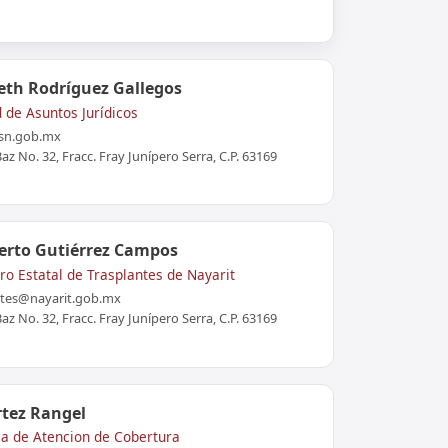
neth Rodríguez Gallegos
d de Asuntos Jurídicos
ssn.gob.mx
z No. 32, Fracc. Fray Junípero Serra, C.P. 63169
erto Gutiérrez Campos
o Estatal de Trasplantes de Nayarit
ntes@nayarit.gob.mx
z No. 32, Fracc. Fray Junípero Serra, C.P. 63169
rtez Rangel
ma de Atencion de Cobertura