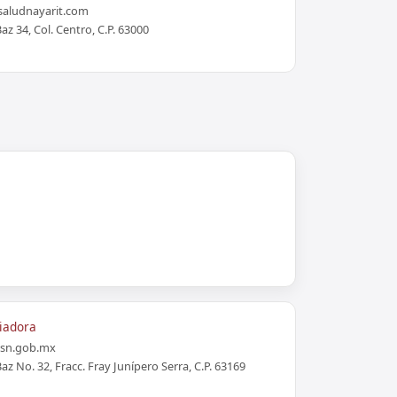
aludnayarit.com
z 34, Col. Centro, C.P. 63000
iadora
ssn.gob.mx
z No. 32, Fracc. Fray Junípero Serra, C.P. 63169