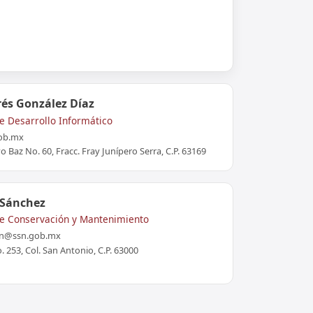
rés González Díaz
de Desarrollo Informático
ob.mx
o Baz No. 60, Fracc. Fray Junípero Serra, C.P. 63169
 Sánchez
 de Conservación y Mantenimiento
sn@ssn.gob.mx
 253, Col. San Antonio, C.P. 63000