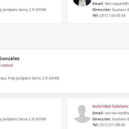
Email:
fam-nayarit@s
y Junípero Serra, C.P. 63169
Dirección:
Gustavo Ba
Tel:
(311) 133-35-33
 González
Control
acc. Fray Junípero Serra, C.P. 63169
Autoridad Substanc
Email:
ssn-oic-not@
y Junípero Serra, C.P. 63169
Dirección:
Gustavo Ba
Tel:
(311) 211-95-05