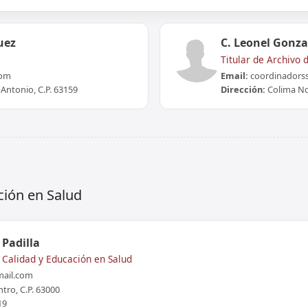
uez
C. Leonel Gonza
Titular de Archivo 
com
Email:
coordinadors
 Antonio, C.P. 63159
Dirección:
Colima No.
ción en Salud
 Padilla
e Calidad y Educación en Salud
ail.com
tro, C.P. 63000
19