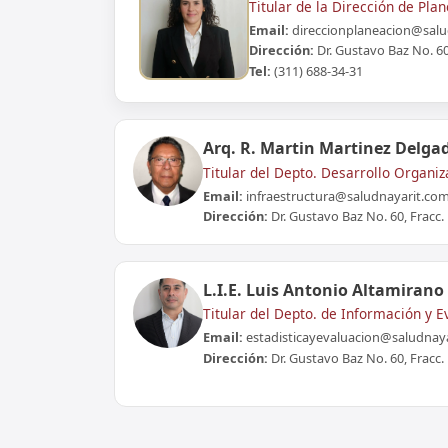
Titular de la Dirección de Pla
Email:
direccionplaneacion@salu
Dirección:
Dr. Gustavo Baz No. 60,
Tel:
(311) 688-34-31
Arq. R. Martin Martinez Delga
Titular del Depto. Desarrollo Organiz
Email:
infraestructura@saludnayarit.com
Dirección:
Dr. Gustavo Baz No. 60, Fracc. 
L.I.E. Luis Antonio Altamirano
Titular del Depto. de Información y E
Email:
estadisticayevaluacion@saludnay
Dirección:
Dr. Gustavo Baz No. 60, Fracc. 