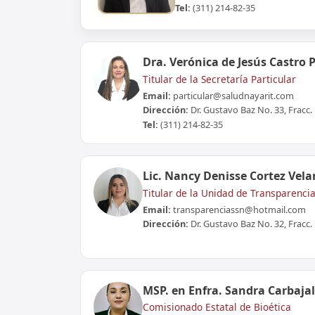
Tel:
(311) 214-82-35
Dra. Verónica de Jesús Castro 
Titular de la Secretaría Particular
Email:
particular@saludnayarit.com
Dirección:
Dr. Gustavo Baz No. 33, Fracc. 
Tel:
(311) 214-82-35
Lic. Nancy Denisse Cortez Vela
Titular de la Unidad de Transparenci
Email:
transparenciassn@hotmail.com
Dirección:
Dr. Gustavo Baz No. 32, Fracc. 
MSP. en Enfra. Sandra Carbajal
Comisionado Estatal de Bioética